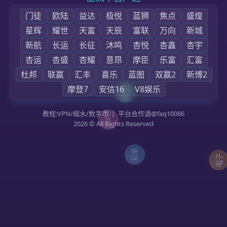
首页
我们是谁
企业资讯
解决方案
加入我们
展会活动