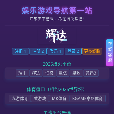
跳转到内容
摩鑫注册登录地址
首页
我们是谁
企业资讯
解决方案
加入我们
展会活动