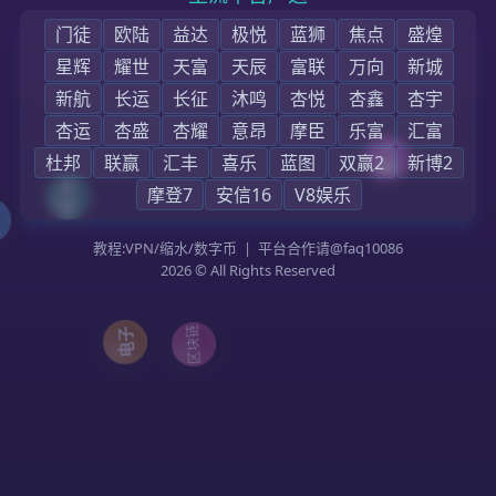
首页
我们是谁
企业资讯
解决方案
加入我们
展会活动